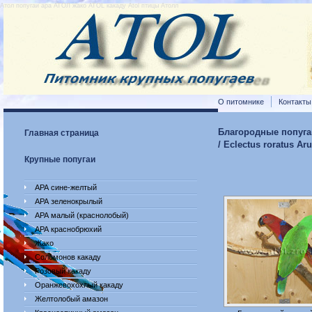
Атол попугаи ара АТОЛ жако ATOL какаду Atol птицы Атолл
О питомнике
Контакты
Благородные попуга
Главная страница
/ Eclectus roratus Aru
Крупные попугаи
АРА сине-желтый
АРА зеленокрылый
АРА малый (краснолобый)
АРА краснобрюхий
Жако
Соломонов какаду
Розовый какаду
Оранжевохохлый какаду
Желтолобый амазон