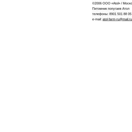
©2006 ООО «Atol» / Моско
Питомник попугаев Атол
телефоны: 8901 501 88 05 
e-mail:
atol-farm-ru@mail.ru