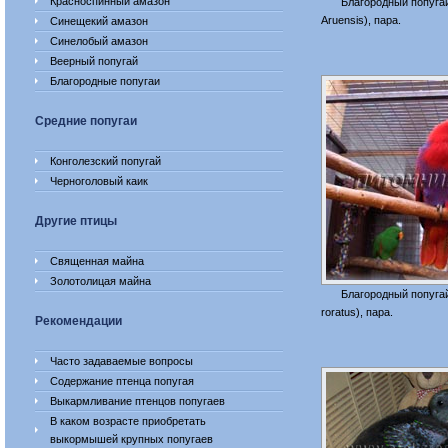
Красноспинный амазон
Благородный попугай 
Aruensis), пара.
Синещекий амазон
Синелобый амазон
Веерный попугай
Благородные попугаи
Средние попугаи
Конголезский попугай
Черноголовый каик
Другие птицы
Священная майна
Золотолицая майна
Благородный попугай 
roratus), пара.
Рекомендации
Часто задаваемые вопросы
Содержание птенца попугая
Выкармливание птенцов попугаев
В каком возрасте приобретать
выкормышей крупных попугаев