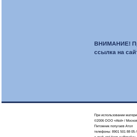
ВНИМАНИЕ! П
ссылка на сай
При использовании матери
©2006 ООО «Atol» / Москов
Питомник попугаев Атол
телефоны: 8901 501 88 05 /