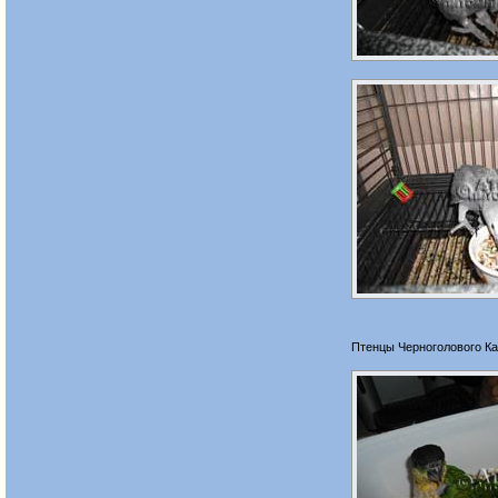
Птенцы Черноголового Ка