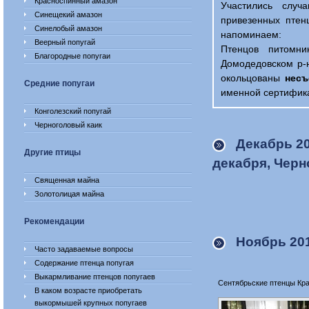
Красноспинный амазон
Участились случ
Синещекий амазон
привезенных птен
Синелобый амазон
напоминаем:
Веерный попугай
Птенцов питомн
Благородные попугаи
Домодедовском р-
окольцованы
нес
Средние попугаи
именной сертифик
Конголезский попугай
Черноголовый каик
Декабрь 2
Другие птицы
декабря, Черн
Священная майна
Золотолицая майна
Рекомендации
Ноябрь 20
Часто задаваемые вопросы
Содержание птенца попугая
Выкармливание птенцов попугаев
Сентябрьские птенцы Кр
В каком возрасте приобретать
выкормышей крупных попугаев