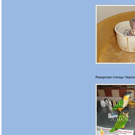
Январские птенцы Черног