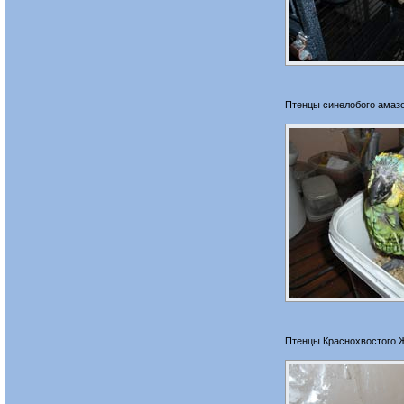
Птенцы синелобого амаз
Птенцы Краснохвостого 