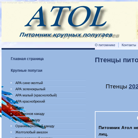
Атол попугаи ара АТОЛ жако ATOL какаду Atol птицы Атолл
О питомнике
Контакты
Птенцы пито
Главная страница
Крупные попугаи
АРА сине-желтый
Птенцы
202
АРА зеленокрылый
АРА малый (краснолобый)
АРА краснобрюхий
Жако
Соломонов какаду
Розовый какаду
Оранжевохохлый какаду
Питомник Атол н
Желтолобый амазон
лиц.