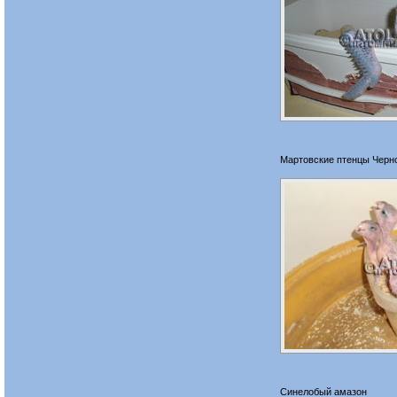
Мартовские птенцы Черно
Синелобый амазон